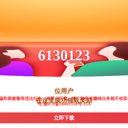
6130123
位用户
骗和黄赌毒等违法行为，本平台下载、推广和所有赚钱任务都不收取
在这里成功领取奖励
号:渝ICP备20002558号-15A
立即下载